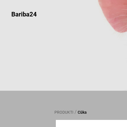
Bariba24
/
PRODUKTI
Cūka