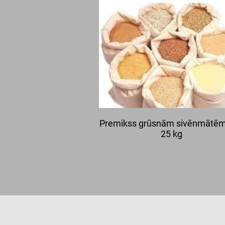
Premikss grūsnām sivēnmātēm
25 kg