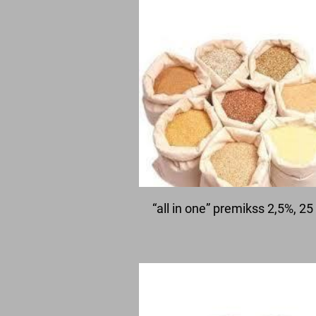
“all in one” premikss 2,5%, 25