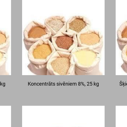
 kg
Koncentrāts sivēniem 8%, 25 kg
Šķi