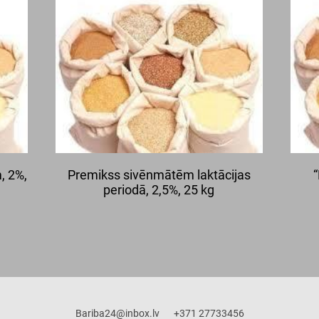
, 2%,
Premikss sivēnmātēm laktācijas
“
periodā, 2,5%, 25 kg
Bariba24@inbox.lv +371 27733456