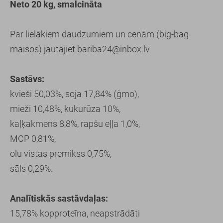
Neto 20 kg, smalcināta
Par lielākiem daudzumiem un cenām (big-bag
maisos) jautājiet bariba24@inbox.lv
Sastāvs:
kvieši 50,03%, soja 17,84% (ģmo),
mieži 10,48%, kukurūza 10%,
kaļķakmens 8,8%, rapšu eļļa 1,0%,
MCP 0,81%,
olu vistas premikss 0,75%,
sāls 0,29%.
Analītiskās sastāvdaļas:
15,78% kopproteīna, neapstrādāti