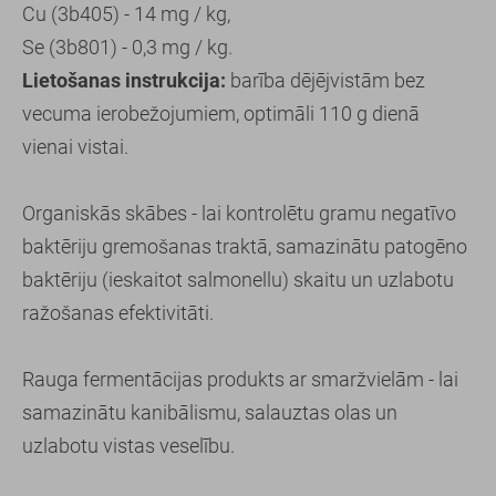
Cu (3b405) - 14 mg / kg,
Se (3b801) - 0,3 mg / kg.
Lietošanas instrukcija:
barība dējējvistām bez
vecuma ierobežojumiem, optimāli 110 g dienā
vienai vistai.
Organiskās skābes - lai kontrolētu gramu negatīvo
baktēriju gremošanas traktā, samazinātu patogēno
baktēriju (ieskaitot salmonellu) skaitu un uzlabotu
ražošanas efektivitāti.
Rauga fermentācijas produkts ar smaržvielām - lai
samazinātu kanibālismu, salauztas olas un
uzlabotu vistas veselību.