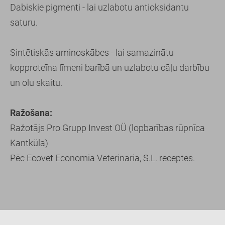
Dabiskie pigmenti - lai uzlabotu antioksidantu
saturu.
Sintētiskās aminoskābes - lai samazinātu
kopproteīna līmeni barībā un uzlabotu cāļu darbību
un olu skaitu.
Ražošana:
Ražotājs Pro Grupp Invest OÜ (lopbarības rūpnīca
Kantküla)
Pēc Ecovet Economia Veterinaria, S.L. receptes.