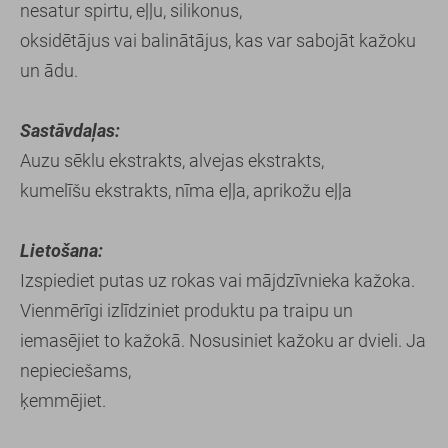
nesatur spirtu, eļļu, silikonus,
oksidētājus vai balinātājus, kas var sabojāt kažoku
un ādu.
Sastāvdaļas:
Auzu sēklu ekstrakts, alvejas ekstrakts,
kumelīšu ekstrakts, nīma eļļa, aprikožu eļļa
Lietošana:
Izspiediet putas uz rokas vai mājdzīvnieka kažoka.
Vienmērīgi izlīdziniet produktu pa traipu un
iemasējiet to kažokā. Nosusiniet kažoku ar dvieli. Ja
nepieciešams,
ķemmējiet.