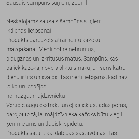
Sausais šampūns suņiem, 200ml
Neskalojams sausais šampūns suņiem
ikdienas lietošanai.
Produkts paredzēts ātrai netīru kažoku
mazgāšanai. Viegli notīra netīrumus,
blaugznas un izkritušus matus. Šampūns, kas
paliek kažokā, novērš sliktu smaku, un suns katru
dienu ir tīrs un svaigs. Tas ir ērti lietojams, kad nav
laika un iespējas
nomazgāt mājdzīvnieku
Vērtīgie augu ekstrakti un eļļas iekļūst ādas porās,
barojot to tā, lai mājdzīvnieka kažoks būtu viegli
ķemmējams un dabiski spīdētu.
Produkts satur tikai dabīgas sastāvdaļas. Tas