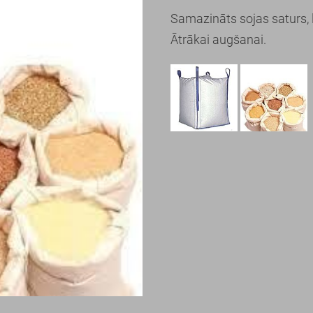
Samazināts sojas saturs,
Ātrākai augšanai.