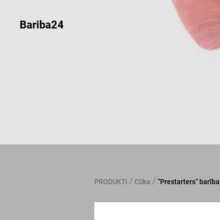
Bariba24
/
/
PRODUKTI
Cūka
“Prestarters” barība