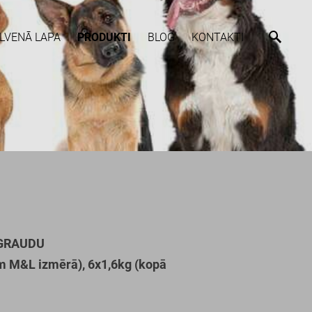
LVENĀ LAPA
PRODUKTI
BLOG
KONTAKTI
EZGRAUDU
em M&L izmērā), 6x1,6kg (kopā