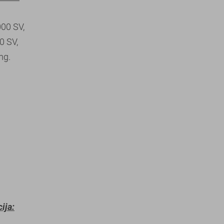
000 SV,
0 SV,
mg.
ija: