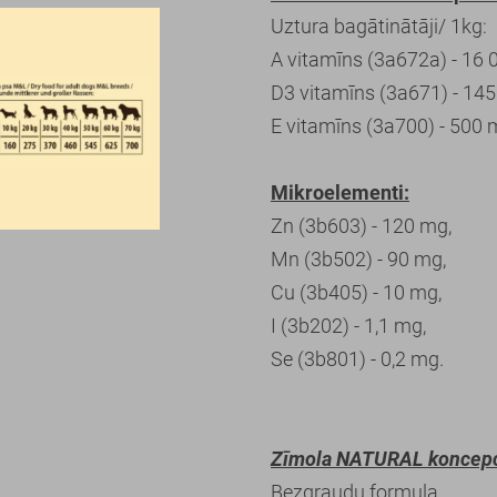
Uztura bagātinātāji/ 1kg:
A vitamīns (3a672a) - 16 
D3 vitamīns (3a671) - 145
E vitamīns (3a700) - 500 
Mikroelementi:
Zn (3b603) - 120 mg,
Mn (3b502) - 90 mg,
Cu (3b405) - 10 mg,
I (3b202) - 1,1 mg,
Se (3b801) - 0,2 mg.
Zīmola NATURAL koncepc
Bezgraudu formula