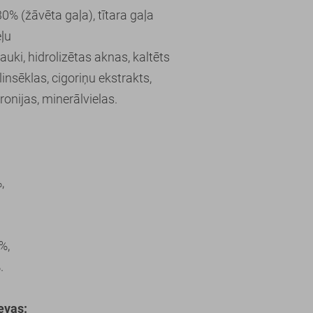
0% (žāvēta gaļa), tītara gaļa
eļu
 tauki, hidrolizētas aknas, kaltēts
linsēklas, cigoriņu ekstrakts,
aronijas, minerālvielas.
,
%,
.
evas: