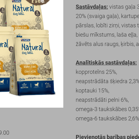
Sastāvdaļas:
vistas gaļa 3
20% (svaiga gaļa), kartup
pārslas, lobīti zirņi, vistas
biešu mīkstums, laša eļļa, 
žāvēts alus raugs, ķirbis, 
Analītiskās sastāvdaļas:
kopproteīns 25%,
neapstrādāta šķiedra 2,3%
koptauki 15%,
neapstrādāti pelni 6%,
omega-3 taukskābes 0,35
omega-6 taukskābes 2,6%
9.00
Pievienotās barības pied