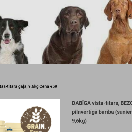
GA
as-tītara gaļa, 9.6kg Cena €59
DABĪGA vista-tītars, B
pilnvērtīgā barība (suņi
9,6kg)